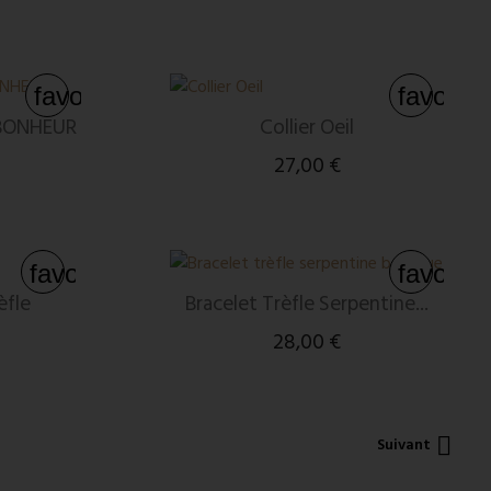
favorite_border
favorite
 BONHEUR
Collier Oeil
27,00 €
favorite_border
favorite
èfle
Bracelet Trèfle Serpentine...
28,00 €

Suivant