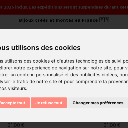
août 2026 inclus. Les expéditions seront suspendues durant ce
Bijoux créés et montés en France 🇫🇷
us utilisons des cookies
IJOUX
PAR STYLE
PAR COLLECTION
NOUVEAUTÉS É
s utilisons des cookies et d'autres technologies de suivi p
liorer votre expérience de navigation sur notre site, pour 
trer un contenu personnalisé et des publicités ciblées, pou
Trier par :
Pert
lyser le trafic de notre site et pour comprendre la provena
nos visiteurs.
'accepte tout
Je refuse tout
Changer mes préférences
favorite_border
llier Nacre Olive
Bracelet Double Trèf
31,00 €
31,00 €