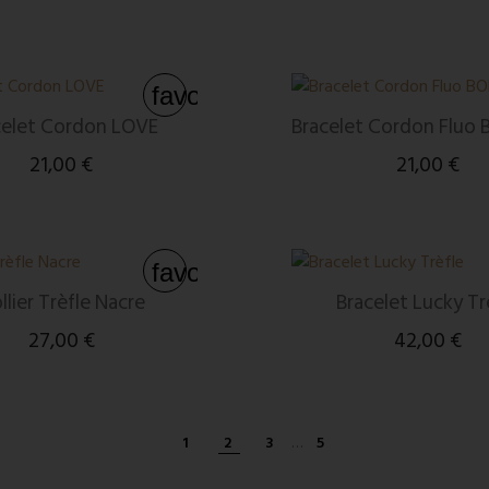
favorite_border
celet Cordon LOVE
Bracelet Cordon Fluo
21,00 €
21,00 €
favorite_border
llier Trèfle Nacre
Bracelet Lucky Tr
27,00 €
42,00 €
1
2
3
…
5