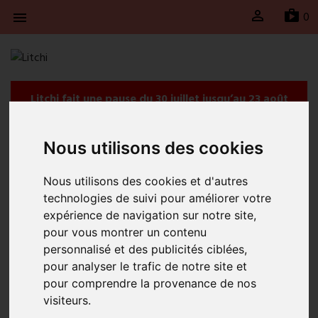

sh
0

Litchi fait une pause du 30 juillet jusqu’au 23 août
2026 inclus. Les expéditions seront suspendues
durant cette période et reprendront le lundi 24
Nous utilisons des cookies
août 2026.
Accueil
Boucles d'oreille Simply Square bleu
Nous utilisons des cookies et d'autres
technologies de suivi pour améliorer votre
expérience de navigation sur notre site,
pour vous montrer un contenu
personnalisé et des publicités ciblées,
pour analyser le trafic de notre site et
pour comprendre la provenance de nos
visiteurs.