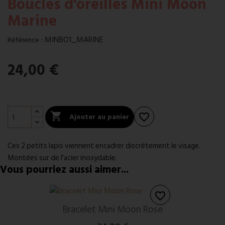
Boucles d'oreilles Mini Moon
Marine
:
MINBO1_MARINE
Référence
24,00 €

Ajouter au panier
favorite_border
Ces 2 petits lapis viennent encadrer discrètement le visage.
Montées sur de l'acier inoxydable.
Vous pourriez aussi aimer...
favorite_border
Bracelet Mini Moon Rose