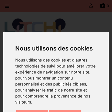

sh
0

Litchi fait une pause du 30 juillet jusqu’au 23 août
Nous utilisons des cookies
2026 inclus. Les expéditions seront suspendues
durant cette période et reprendront le lundi 24
Nous utilisons des cookies et d'autres
août 2026.
technologies de suivi pour améliorer votre
expérience de navigation sur notre site,
Accueil
Boucles d'oreilles Mini Moon Marine
pour vous montrer un contenu
personnalisé et des publicités ciblées,
pour analyser le trafic de notre site et
pour comprendre la provenance de nos
visiteurs.