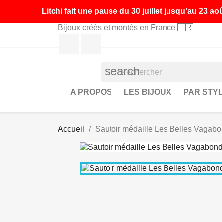
Litchi fait une pause du 30 juillet jusqu’au 23 
Bijoux créés et montés en France 🇫🇷
Facebook
Instagram
search
A PROPOS
LES BIJOUX
PAR STY
Accueil
Sautoir médaille Les Belles Vagab