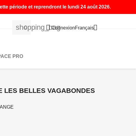
tte période et reprendront le lundi 24 août 2026.
shopping_bag


0
Français
Connexion
PACE PRO
E LES BELLES VAGABONDES
RANGE