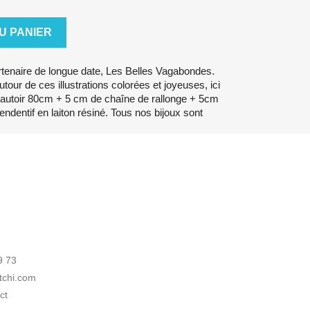
U PANIER
rtenaire de longue date, Les Belles Vagabondes.
autour de ces illustrations colorées et joyeuses, ici
autoir 80cm + 5 cm de chaîne de rallonge + 5cm
endentif en laiton résiné. Tous nos bijoux sont
9 73
itchi.com
ct