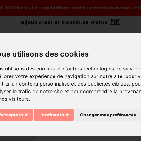
août 2026 inclus. Les expéditions seront suspendues durant ce
Bijoux créés et montés en France 🇫🇷
us utilisons des cookies
s utilisons des cookies et d'autres technologies de suivi p
IJOUX
PAR STYLE
PAR COLLECTION
NOUVEAUTÉS 
liorer votre expérience de navigation sur notre site, pour 
trer un contenu personnalisé et des publicités ciblées, pou
lyser le trafic de notre site et pour comprendre la provena
Boucles d'oreil
nos visiteurs.
:
FLBO1_BLANC
Référence
'accepte tout
Je refuse tout
Changer mes préférences
27,00 €