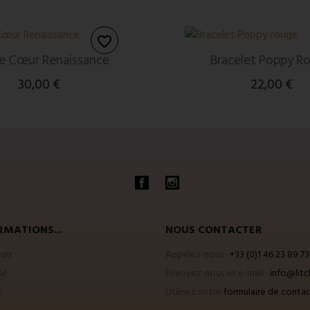
favorite_border
e Cœur Renaissance
Bracelet Poppy R
30,00 €
22,00 €
Facebook
Instagram
RMATIONS...
NOUS CONTACTER
urs
Appelez-nous :
+33 (0)1 46 23 89 73
sé
Envoyez-nous un e-mail :
info@litc
s
Utilisez notre
formulaire de conta