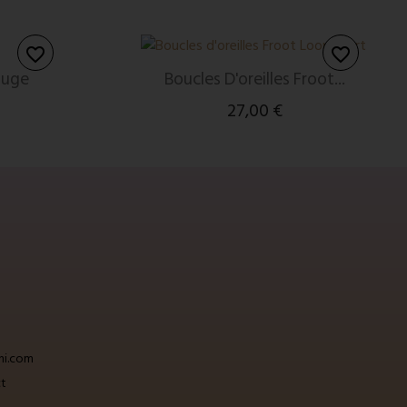
favorite_border
favorite_border
ouge
Boucles D'oreilles Froot...
27,00 €
hi.com
ct