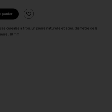
u panier
favorite_border
es céreales à trou. En pierre naturelle et acier. diamètre de la
ierre : 18 mm