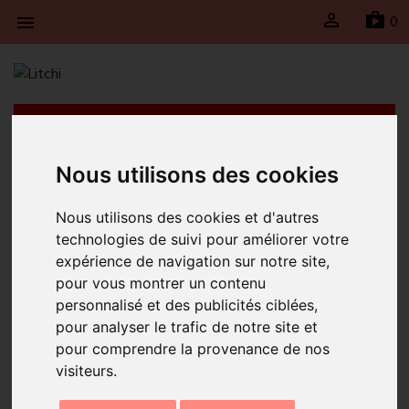

sh
0

Litchi fait une pause du 30 juillet jusqu’au 23 août
2026 inclus. Les expéditions seront suspendues
durant cette période et reprendront le lundi 24
Nous utilisons des cookies
août 2026.
Nous utilisons des cookies et d'autres
Accueil
Boucle unitaire citron
technologies de suivi pour améliorer votre
expérience de navigation sur notre site,
pour vous montrer un contenu
personnalisé et des publicités ciblées,
pour analyser le trafic de notre site et
pour comprendre la provenance de nos
visiteurs.