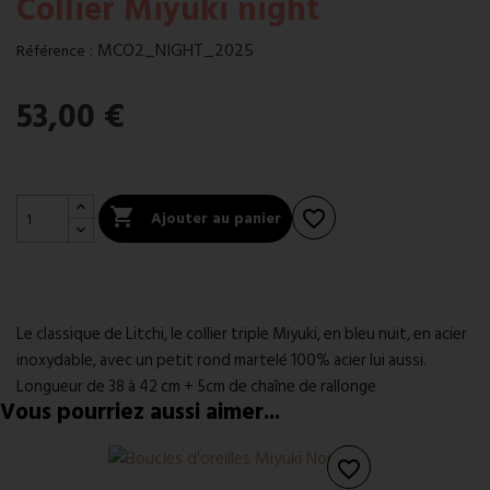
Collier Miyuki night
:
MCO2_NIGHT_2025
Référence
53,00 €

Ajouter au panier
favorite_border
Le classique de Litchi, le collier triple Miyuki, en bleu nuit, en acier
inoxydable, avec un petit rond martelé 100% acier lui aussi.
Longueur de 38 à 42 cm + 5cm de chaîne de rallonge
Vous pourriez aussi aimer...
favorite_border