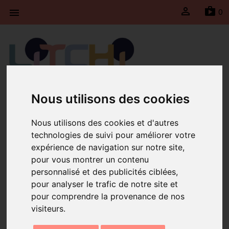

sh
0

Litchi fait une pause du 30 juillet jusqu’au 23 août
Nous utilisons des cookies
2026 inclus. Les expéditions seront suspendues
durant cette période et reprendront le lundi 24
Nous utilisons des cookies et d'autres
août 2026.
technologies de suivi pour améliorer votre
expérience de navigation sur notre site,
Accueil
Collier Miyuki night
pour vous montrer un contenu
personnalisé et des publicités ciblées,
pour analyser le trafic de notre site et
pour comprendre la provenance de nos
visiteurs.