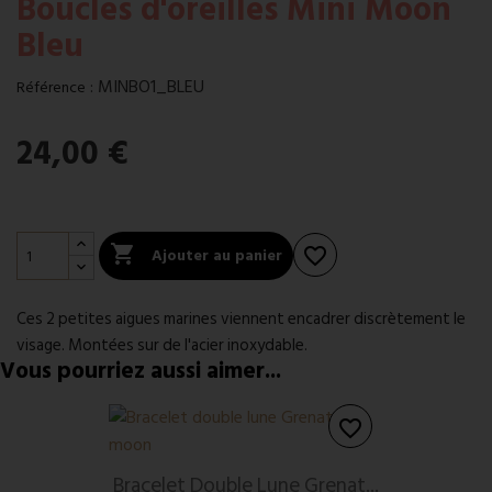
Boucles d'oreilles Mini Moon
Bleu
:
MINBO1_BLEU
Référence
24,00 €

Ajouter au panier
favorite_border
Ces 2 petites aigues marines viennent encadrer discrètement le
visage. Montées sur de l'acier inoxydable.
Vous pourriez aussi aimer...
favorite_border
Bracelet Double Lune Grenat...