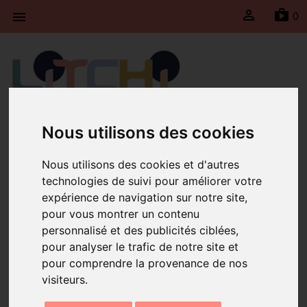

sh
0

Litchi fait une pause du 30 juillet jusqu’au 23 août
Nous utilisons des cookies
2026 inclus. Les expéditions seront suspendues
durant cette période et reprendront le lundi 24
Nous utilisons des cookies et d'autres
août 2026.
technologies de suivi pour améliorer votre
expérience de navigation sur notre site,
Accueil
Boucles d'oreilles Mini Moon Bleu
pour vous montrer un contenu
personnalisé et des publicités ciblées,
pour analyser le trafic de notre site et
pour comprendre la provenance de nos
visiteurs.