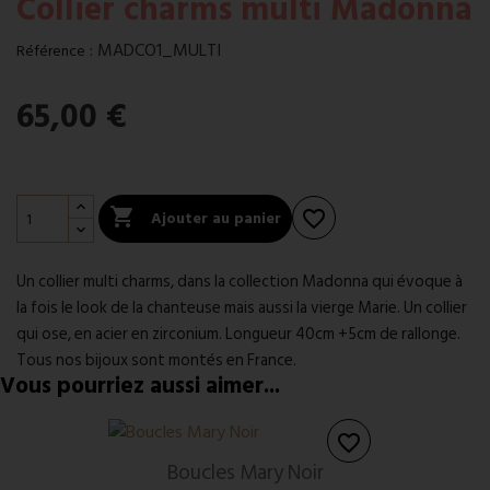
Collier charms multi Madonna
:
MADCO1_MULTI
Référence
65,00 €

Ajouter au panier
favorite_border
Un collier multi charms, dans la collection Madonna qui évoque à
la fois le look de la chanteuse mais aussi la vierge Marie. Un collier
qui ose, en acier en zirconium. Longueur 40cm +5cm de rallonge.
Tous nos bijoux sont montés en France.
Vous pourriez aussi aimer...
favorite_border
Boucles Mary Noir