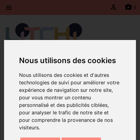

sh
0

Litchi fait une pause du 30 juillet jusqu’au 23 août
Nous utilisons des cookies
2026 inclus. Les expéditions seront suspendues
durant cette période et reprendront le lundi 24
Nous utilisons des cookies et d'autres
août 2026.
technologies de suivi pour améliorer votre
expérience de navigation sur notre site,
Accueil
Collier charms multi Madonna
pour vous montrer un contenu
personnalisé et des publicités ciblées,
pour analyser le trafic de notre site et
pour comprendre la provenance de nos
visiteurs.