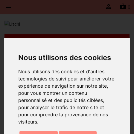

sh
0

Litchi fait une pause du 30 juillet jusqu’au 23 août
2026 inclus. Les expéditions seront suspendues
durant cette période et reprendront le lundi 24
Nous utilisons des cookies
août 2026.
Nous utilisons des cookies et d'autres
Accueil
Bracelet fun Rio
technologies de suivi pour améliorer votre
expérience de navigation sur notre site,
pour vous montrer un contenu
personnalisé et des publicités ciblées,
pour analyser le trafic de notre site et
pour comprendre la provenance de nos
visiteurs.