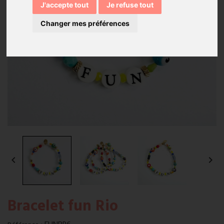
J'accepte tout
Je refuse tout
Changer mes préférences


Bracelet fun Rio