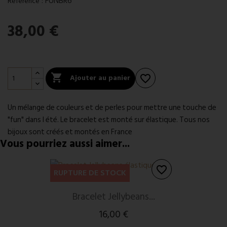
:
FUNBR6
Référence
38,00 €

Ajouter au panier
favorite_border
Un mélange de couleurs et de perles pour mettre une touche de
"fun" dans l été. Le bracelet est monté sur élastique. Tous nos
bijoux sont créés et montés en France
Vous pourriez aussi aimer...
favorite_border
RUPTURE DE STOCK
Bracelet Jellybeans...
16,00 €