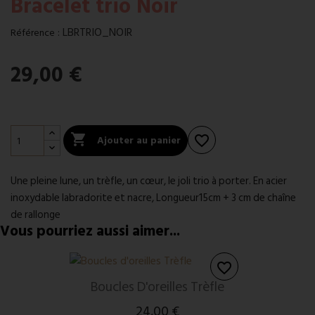
Bracelet trio Noir
:
LBRTRIO_NOIR
Référence
29,00 €

Ajouter au panier
favorite_border
Une pleine lune, un trèfle, un cœur, le joli trio à porter. En acier
inoxydable labradorite et nacre, Longueur15cm + 3 cm de chaîne
de rallonge
Vous pourriez aussi aimer...
favorite_border
Boucles D'oreilles Trèfle
24,00 €