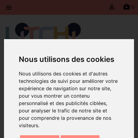

sh
0

Litchi fait une pause du 30 juillet jusqu’au 23 août
Nous utilisons des cookies
2026 inclus. Les expéditions seront suspendues
durant cette période et reprendront le lundi 24
Nous utilisons des cookies et d'autres
août 2026.
technologies de suivi pour améliorer votre
expérience de navigation sur notre site,
Accueil
Bracelet trio Noir
pour vous montrer un contenu
personnalisé et des publicités ciblées,
pour analyser le trafic de notre site et
pour comprendre la provenance de nos
visiteurs.