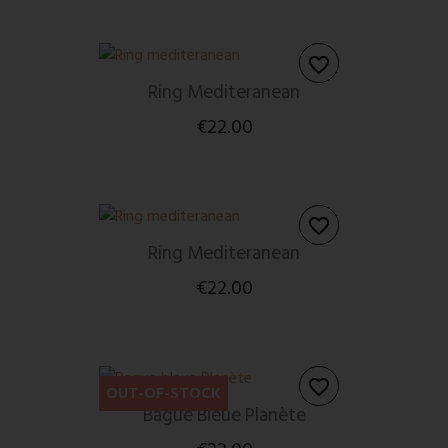
favorite_border
Ring Mediteranean
€22.00
favorite_border
Ring Mediteranean
€22.00
favorite_border
OUT-OF-STOCK
Bague Bleue Planète