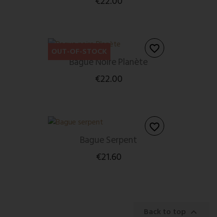
€22.00
favorite_border
OUT-OF-STOCK
Bague Noire Planète
€22.00
favorite_border
Bague Serpent
€21.60
Back to top
