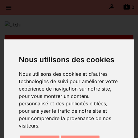

sh
0

Litchi will be taking a break from April 21st to May
4th, 2026 inclusive. Shipments will be suspended
during this period and will resume on Monday, May
Nous utilisons des cookies
4th, 2026.
Nous utilisons des cookies et d'autres
Home
JEWELRY
Rings
technologies de suivi pour améliorer votre
RINGS
expérience de navigation sur notre site,
pour vous montrer un contenu
personnalisé et des publicités ciblées,

Relevance
pour analyser le trafic de notre site et
pour comprendre la provenance de nos
Showing 1-8 of 8 item(s)
visiteurs.