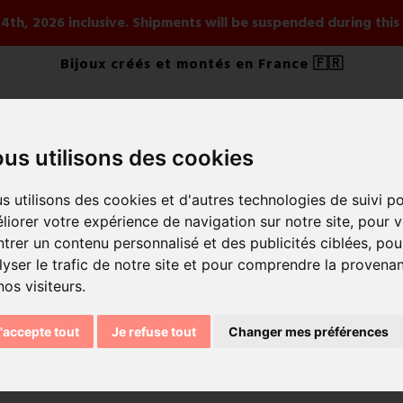
ay 4th, 2026 inclusive. Shipments will be suspended during th
Bijoux créés et montés en France 🇫🇷
us utilisons des cookies
ELRY
BY STYLE
BY COLLECTION
NOUVEAUTÉS ÉT
s utilisons des cookies et d'autres technologies de suivi p
liorer votre expérience de navigation sur notre site, pour 
trer un contenu personnalisé et des publicités ciblées, pou
lyser le trafic de notre site et pour comprendre la provena
nos visiteurs.
'accepte tout
Je refuse tout
Changer mes préférences
Sort by:
Rele