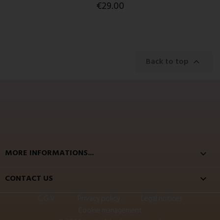
€29.00
Back to top

MORE INFORMATIONS...

CONTACT US
keyboard_arrow_down
C.G.V.
Privacy policy
Legal notices
Cookie management