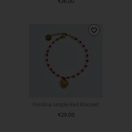
€36.00
favorite_border
Perolina Simple Red Bracelet
€29.00