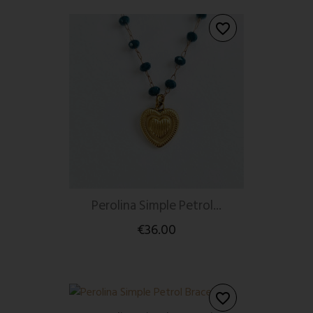
favorite_border
Perolina Simple Petrol...
€36.00
favorite_border