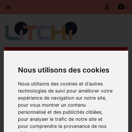

sh
0

Litchi will be taking a break from April 21st to May
4th, 2026 inclusive. Shipments will be suspended
during this period and will resume on Monday, May
Nous utilisons des cookies
4th, 2026.
Nous utilisons des cookies et d'autres
Home
BY COLLECTION
Perolina
technologies de suivi pour améliorer votre
PEROLINA
expérience de navigation sur notre site,
pour vous montrer un contenu
personnalisé et des publicités ciblées,
Un arc-en-ciel de couleurs à choisir au gré de
pour analyser le trafic de notre site et
son humeur. Collection de bijoux fantaisies en
pour comprendre la provenance de nos