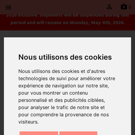

sh
0
Litchi will be taking a break from April 21st to May 4th,

2026 inclusive. Shipments will be suspended during this
period and will resume on Monday, May 4th, 2026.
Nous utilisons des cookies
Home
Collier Rainbow Mary Médailles Violet
Nous utilisons des cookies et d'autres
technologies de suivi pour améliorer votre
expérience de navigation sur notre site,
pour vous montrer un contenu
personnalisé et des publicités ciblées,
pour analyser le trafic de notre site et
pour comprendre la provenance de nos
visiteurs.