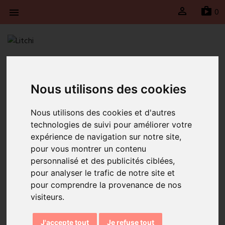

sh
0

Litchi will be taking a break from April 21st to May
4th, 2026 inclusive. Shipments will be suspended
Nous utilisons des cookies
during this period and will resume on Monday, May
4th, 2026.
Nous utilisons des cookies et d'autres
technologies de suivi pour améliorer votre
Home
Earings Acapulco Green
expérience de navigation sur notre site,
pour vous montrer un contenu
personnalisé et des publicités ciblées,
pour analyser le trafic de notre site et
pour comprendre la provenance de nos
visiteurs.
J'accepte tout
Je refuse tout