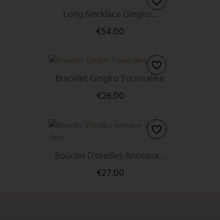
favorite_border
Long Necklace Gingko...
€54.00
favorite_border
Bracelet Gingko Tourmaline
€26.00
favorite_border
Boucles D'oreilles Anneaux...
€27.00