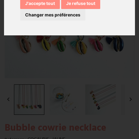
J'accepte tout
Je refuse tout
Changer mes préférences


Bubble cowrie necklace