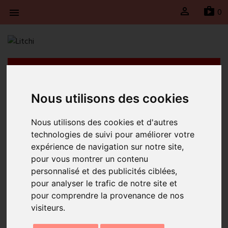

sh
0

Litchi will be taking a break from April 21st to May
4th, 2026 inclusive. Shipments will be suspended
during this period and will resume on Monday, May
Nous utilisons des cookies
4th, 2026.
Nous utilisons des cookies et d'autres
Home
JEWELRY
Necklaces
Bubble cowrie necklace
technologies de suivi pour améliorer votre
expérience de navigation sur notre site,
pour vous montrer un contenu
personnalisé et des publicités ciblées,
pour analyser le trafic de notre site et
pour comprendre la provenance de nos
visiteurs.