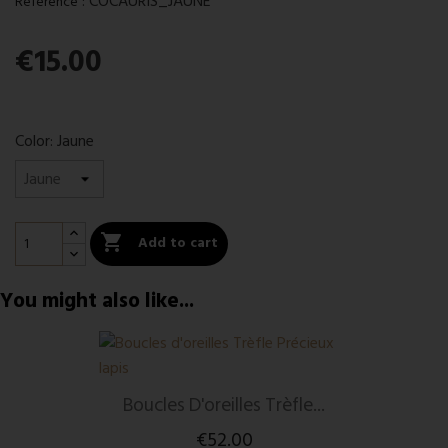
:
COCAURIS_JAUNE
Reference
€15.00
Color: Jaune

Add to cart
You might also like...
Boucles D'oreilles Trèfle...
€52.00